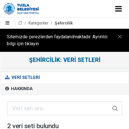
Kategoriler
Şehircilik
Sitemizde çerezlerden faydalanılmaktadır. Ayrıntılı
bilgi için tıklayın
ŞEHIRCILIK: VERI SETLERI
Ş
E
H
VERI SETLERI
I
HAKKINDA
R
C
I
L
I
2 veri seti bulundu
K