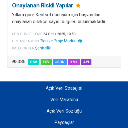
l
Onaylanan Riskli Yapılar
t
Yıllara göre Kentsel dönüşüm için başvurulan
ı
onaylanan dilekçe sayısı bilgileri bulunmaktadır.
n
d
SON GÜNCELLEME
24 Ocak 2025, 10:53
a
Plan ve Proje Müdürlüğü
ORGANIZASYON
ş
Şehircilik
KATEGORILER
e
h
386
CSV
TSV
JSON
XML
API
i
r
c
i
Açık Veri Stratejisi
l
i
Veri Maratonu
k
Açık Veri Sözlüğü
k
a
Paydaşlar
p