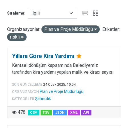
B
Sıralama
u
k
a
Organizasyonlar:
Plan ve Proje Müdürlüğü
Etiketler:
t
riskli
e
g
o
Yıllara Göre Kira Yardımı
r
Kentsel dönüşüm kapsamında Belediyemiz
i
tarafından kira yardımı yapılan malik ve kiracı sayısı
b
a
SON GÜNCELLEME
24 Ocak 2025, 10:54
ş
Plan ve Proje Müdürlüğü
ORGANIZASYON
l
Şehircilik
KATEGORILER
ı
ğ
478
CSV
TSV
JSON
XML
API
ı
a