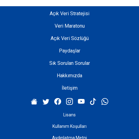
Ü
Ğ
Açık Veri Stratejisi
Ü
Veri Maratonu
P
Açık Veri Sözlüğü
l
a
Paydaşlar
n
v
Sık Sorulan Sorular
e
Hakkımızda
P
r
İletişim
o
j
e
M
Lisans
ü
Kullanım Koşulları
d
ü
Aydınlatma Metni