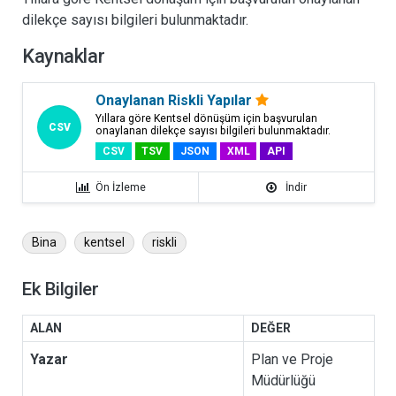
R
dilekçe sayısı bilgileri bulunmaktadır.
i
s
Kaynaklar
k
l
Onaylanan Riskli Yapılar
i
Yıllara göre Kentsel dönüşüm için başvurulan
Y
CSV
onaylanan dilekçe sayısı bilgileri bulunmaktadır.
a
CSV
TSV
JSON
XML
API
p
Ön İzleme
İndir
ı
l
a
Bina
kentsel
riskli
r
Ek Bilgiler
Takipçiler
0
ALAN
DEĞER
Yazar
Plan ve Proje
Müdürlüğü
ORGANIZASYON