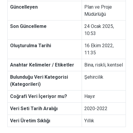
Güncelleyen
Plan ve Proje
Müdürlüğü
P
L
Son Güncelleme
24 Ocak 2025,
A
10:53
N
Oluşturulma Tarihi
16 Ekim 2022,
V
11:35
E
P
Anahtar Kelimeler / Etiketler
Bina, riskli, kentsel
R
O
Bulunduğu Veri Kategorisi
Şehircilik
J
(Kategorileri)
E
M
Coğrafi Veri İçeriyor mu?
Hayır
Ü
Veri Seti Tarih Aralığı
2020-2022
D
Ü
Veri Üretim Sıklığı
Yıllık
R
L