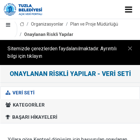
Organizasyonlar
Plan ve Proje Müdürlüğü
Onaylanan Riskli Yapılar
Sitemizde çerezlerden faydalanılmaktadır. Ayrıntılı
bilgi için tıklayın
O
ONAYLANAN RISKLI YAPILAR - VERI SETI
n
a
VERI SETI
y
l
KATEGORILER
a
BAŞARI HIKAYELERI
n
a
n
Yıllara göre Kentsel dönüşüm için başvurulan onaylanan