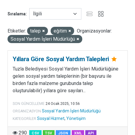
u
Sıralama
k
a
t
Etiketler:
talep
eğitim
Organizasyonlar:
e
Sosyal Yardım İşleri Müdürlüğü
g
o
r
Yıllara Göre Sosyal Yardım Talepleri
i
Tuzla Belediyesi Sosyal Yardım İşleri Müdürlüğüne
b
gelen sosyal yardım taleplerinin (bir başvuru ile
a
birden fazla malzeme gurubunda talep
ş
oluşturulabilir) yıllara göre sayıları...
l
ı
SON GÜNCELLEME
24 Ocak 2025, 10:56
ğ
Sosyal Yardım İşleri Müdürlüğü
ORGANIZASYON
ı
Sosyal Hizmet
,
Yönetişim
KATEGORILER
a
l
290
CSV
TSV
JSON
XML
API