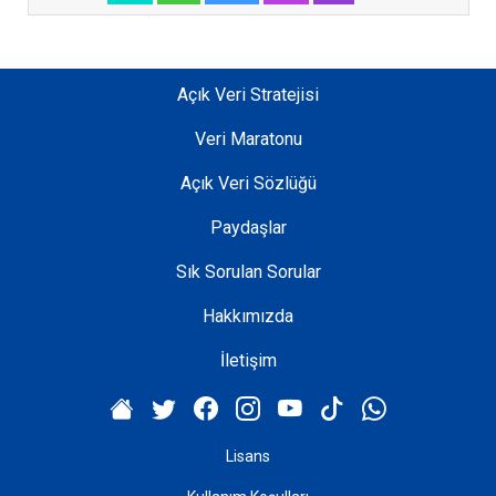
t
ı
n
d
Açık Veri Stratejisi
a
Veri Maratonu
y
e
Açık Veri Sözlüğü
r
e
Paydaşlar
l
Sık Sorulan Sorular
y
ö
Hakkımızda
n
e
İletişim
t
i
m
Lisans
i
n