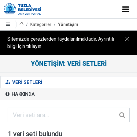
Kategoriler
Yönetişim
Sitemizde çerezlerden faydalanılmaktadır. Ayrıntılı
bilgi için tıklayın
YÖNETIŞIM: VERI SETLERI
Y
Ö
N
VERI SETLERI
E
HAKKINDA
T
I
Ş
I
M
1 veri seti bulundu
B