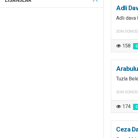
LISANSLAR
Adli Da
Adli dava 
SON GÜNCE
158
Arabul
Tuzla Bele
SON GÜNCE
174
Ceza Da