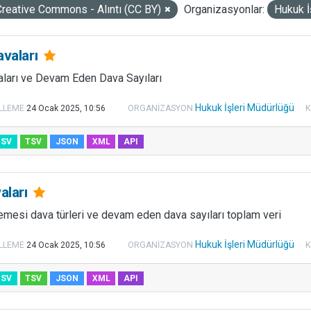
Creative Commons - Alıntı (CC BY)
Organizasyonlar:
Hukuk İ
avaları
aları ve Devam Eden Dava Sayıları
Hukuk İşleri Müdürlüğü
LLEME
24 Ocak 2025, 10:56
ORGANIZASYON
K
CSV
TSV
JSON
XML
API
aları
emesi dava türleri ve devam eden dava sayıları toplam veri
Hukuk İşleri Müdürlüğü
LLEME
24 Ocak 2025, 10:56
ORGANIZASYON
K
CSV
TSV
JSON
XML
API