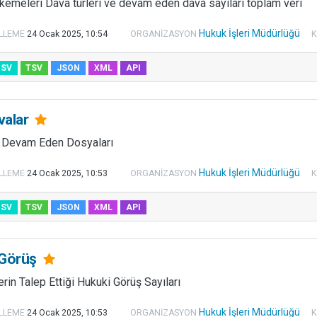
emeleri Dava türleri ve devam eden dava sayıları toplam veri
Hukuk İşleri Müdürlüğü
LLEME
24 Ocak 2025, 10:54
ORGANIZASYON
K
CSV
TSV
JSON
XML
API
avalar
a Devam Eden Dosyaları
Hukuk İşleri Müdürlüğü
LLEME
24 Ocak 2025, 10:53
ORGANIZASYON
K
CSV
TSV
JSON
XML
API
 Görüş
rin Talep Ettiği Hukuki Görüş Sayıları
Hukuk İşleri Müdürlüğü
LLEME
24 Ocak 2025, 10:53
ORGANIZASYON
K