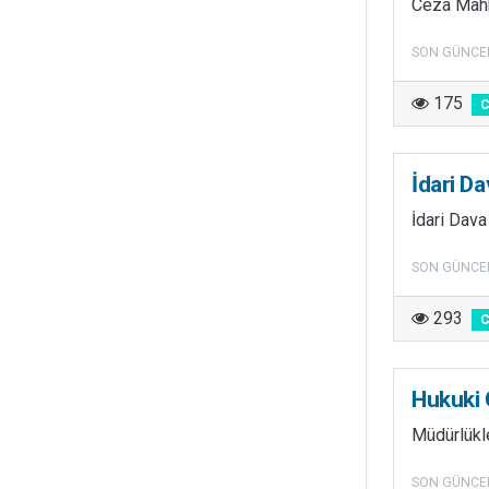
Ceza Mahk
SON GÜNCE
175
İdari D
İdari Dav
SON GÜNCE
293
Hukuki
Müdürlükle
SON GÜNCE