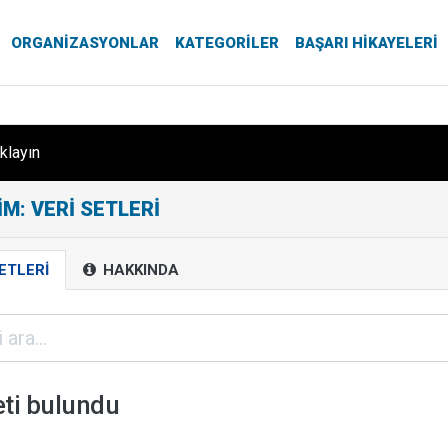
ORGANIZASYONLAR
KATEGORILER
BAŞARI HIKAYELERI
ıklayın
M: VERI SETLERI
ETLERI
HAKKINDA
eti bulundu