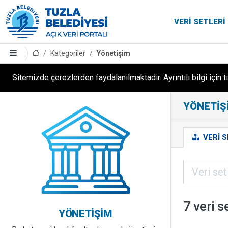
VERI SETLERI
Kategoriler
Yönetişim
Sitemizde çerezlerden faydalanılmaktadır. Ayrıntılı bilgi için t
YÖNETIŞI
VERI S
7 veri s
YÖNETIŞIM