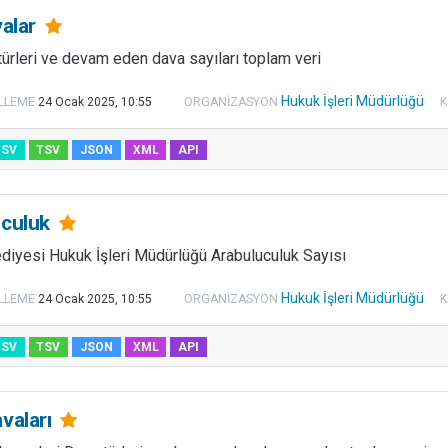
valar
türleri ve devam eden dava sayıları toplam veri
Hukuk İşleri Müdürlüğü
LLEME
24 Ocak 2025, 10:55
ORGANIZASYON
K
CSV
TSV
JSON
XML
API
uculuk
diyesi Hukuk İşleri Müdürlüğü Arabuluculuk Sayısı
Hukuk İşleri Müdürlüğü
LLEME
24 Ocak 2025, 10:55
ORGANIZASYON
K
CSV
TSV
JSON
XML
API
vaları