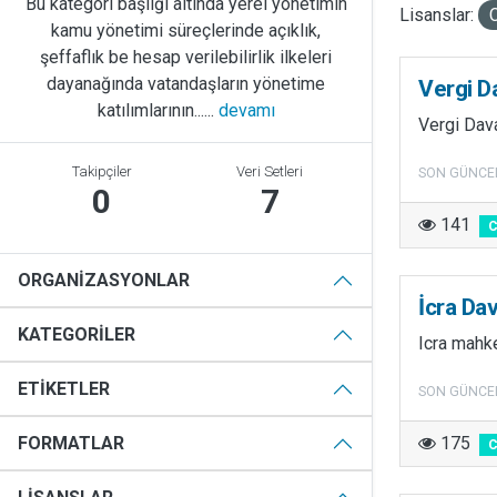
Bu kategori başlığı altında yerel yönetimin
Lisanslar:
kamu yönetimi süreçlerinde açıklık,
şeffaflık be hesap verilebilirlik ilkeleri
dayanağında vatandaşların yönetime
Vergi D
katılımlarının......
devamı
Vergi Dav
Takipçiler
Veri Setleri
SON GÜNCE
0
7
141
ORGANIZASYONLAR
İcra Dav
KATEGORILER
Icra mahk
ETIKETLER
SON GÜNCE
175
FORMATLAR