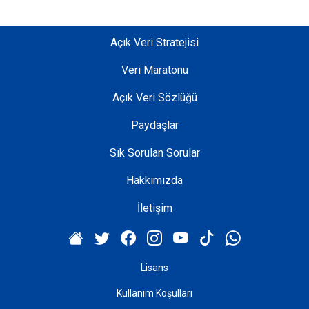
l
t
ı
Açık Veri Stratejisi
n
Veri Maratonu
d
a
Açık Veri Sözlüğü
ş
e
Paydaşlar
h
Sık Sorulan Sorular
i
r
Hakkımızda
c
i
İletişim
l
i
k
Lisans
k
a
Kullanım Koşulları
p