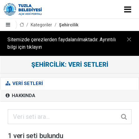
Kategoriler
Şehircilik
Sitemizde çerezlerden faydalanılmaktadır. Ayrıntılı
bilgi için tıklayın
ŞEHIRCILIK: VERI SETLERI
Ş
E
H
VERI SETLERI
I
HAKKINDA
R
C
I
L
I
1 veri seti bulundu
K