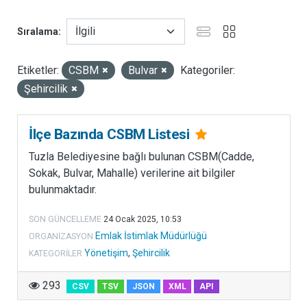
B
Sıralama
u
k
a
Etiketler:
CSBM
Bulvar
Kategoriler:
t
Şehircilik
e
g
o
İlçe Bazında CSBM Listesi
r
Tuzla Belediyesine bağlı bulunan CSBM(Cadde,
i
Sokak, Bulvar, Mahalle) verilerine ait bilgiler
b
bulunmaktadır.
a
ş
SON GÜNCELLEME
24 Ocak 2025, 10:53
l
Emlak İstimlak Müdürlüğü
ORGANIZASYON
ı
Yönetişim
,
Şehircilik
KATEGORILER
ğ
ı
293
CSV
TSV
JSON
XML
API
a