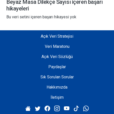
D
Beyaz Masa Dilekçe Sayısı içeren başarı
i
hikayeleri
l
Bu veri setini içeren başarı hikayesi yok
e
k
ç
Açık Veri Stratejisi
e
S
Veri Maratonu
a
y
Açık Veri Sözlüğü
ı
Paydaşlar
s
ı
Sık Sorulan Sorular
Hakkımızda
Takipçiler
0
İletişim
ORGANIZASYON