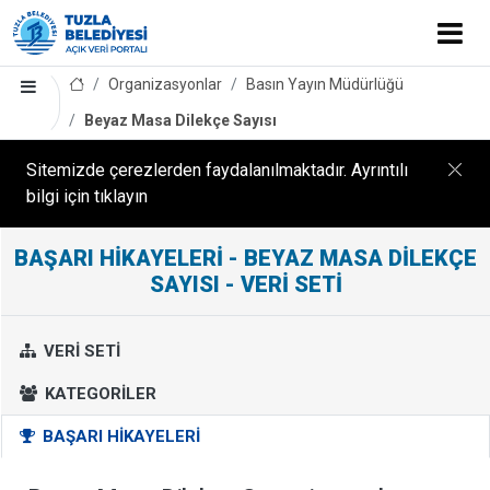
Organizasyonlar
Basın Yayın Müdürlüğü
Beyaz Masa Dilekçe Sayısı
Sitemizde çerezlerden faydalanılmaktadır. Ayrıntılı
bilgi için tıklayın
BAŞARI HIKAYELERI - BEYAZ MASA DILEKÇE
B
e
SAYISI - VERI SETI
y
a
VERI SETI
z
M
KATEGORILER
a
BAŞARI HIKAYELERI
s
a