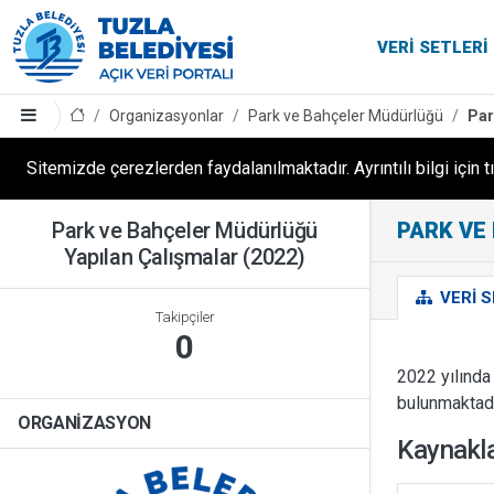
VERI SETLERI
Organizasyonlar
Park ve Bahçeler Müdürlüğü
Par
Sitemizde çerezlerden faydalanılmaktadır. Ayrıntılı bilgi için t
Park ve Bahçeler Müdürlüğü
PARK VE
Yapılan Çalışmalar (2022)
VERI S
Takipçiler
0
2022 yılında 
bulunmaktadı
ORGANIZASYON
Kaynakl