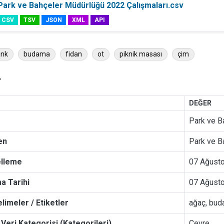
Park ve Bahçeler Müdürlüğü 2022 Çalışmaları.csv
CSV
TSV
JSON
XML
API
ank
budama
fidan
ot
piknik masası
çim
r
DEĞER
Park ve B
en
Park ve B
elleme
07 Ağusto
a Tarihi
07 Ağusto
limeler / Etiketler
ağaç, buda
Veri Kategorisi (Kategorileri)
Çevre