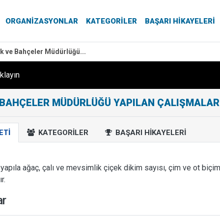
ORGANIZASYONLAR
KATEGORILER
BAŞARI HIKAYELERI
k ve Bahçeler Müdürlüğü...
ıklayın
 BAHÇELER MÜDÜRLÜĞÜ YAPILAN ÇALIŞMALAR (2
ETI
KATEGORILER
BAŞARI HIKAYELERI
yapıla ağaç, çalı ve mevsimlik çiçek dikim sayısı, çim ve ot biçimi
r.
ar