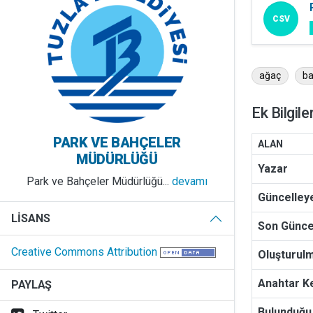
CSV
ağaç
b
Ek Bilgile
PARK VE BAHÇELER
ALAN
MÜDÜRLÜĞÜ
Yazar
Park ve Bahçeler Müdürlüğü...
devamı
Güncelley
LISANS
Son Günc
Creative Commons Attribution
Oluşturulm
Anahtar Ke
PAYLAŞ
Bulunduğu 