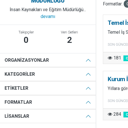
MÜDÜRLÜĞÜ
Formatlar:
İnsan Kaynakları ve Eğitim Müdürlüğü...
devamı
Temel İ
Temel İş S
Takipçiler
Veri Setleri
0
2
SON GÜNCE
181
ORGANIZASYONLAR
KATEGORILER
Kurum İ
ETIKETLER
Yıllara gö
SON GÜNCE
FORMATLAR
284
LISANSLAR