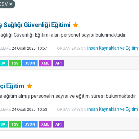
CSV
ş Sağlığı Güvenliği Eğitimi
ağlığı Güvenliği Eğitimi alan personel sayısı bulunmaktadır.
İnsan Kaynakları ve Eğiti
LLEME
24 Ocak 2025, 10:57
ORGANIZASYON
CSV
TSV
JSON
XML
API
çi Eğitim
re eğitim almış personelin sayısı ve eğitim süresi bulunmaktadır.
İnsan Kaynakları ve Eğiti
LLEME
24 Ocak 2025, 10:53
ORGANIZASYON
CSV
TSV
JSON
XML
API