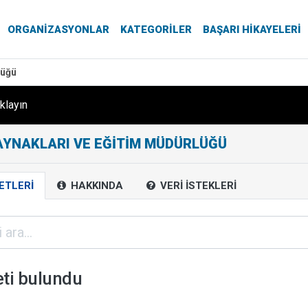
ORGANIZASYONLAR
KATEGORILER
BAŞARI HIKAYELERI
lüğü
ıklayın
AYNAKLARI VE EĞITIM MÜDÜRLÜĞÜ
ETLERI
HAKKINDA
VERI İSTEKLERI
eti bulundu