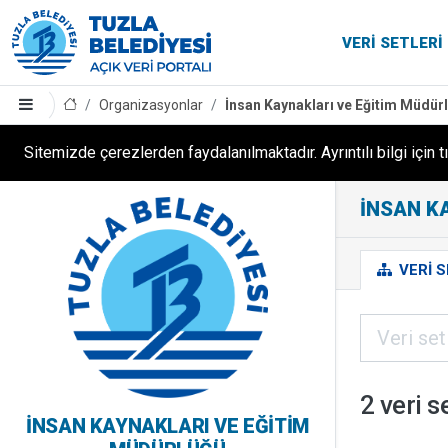
VERI SETLERI
Organizasyonlar
İnsan Kaynakları ve Eğitim Müdür
Sitemizde çerezlerden faydalanılmaktadır. Ayrıntılı bilgi için t
İNSAN K
VERI S
2 veri s
İNSAN KAYNAKLARI VE EĞITIM