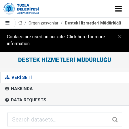
Organizasyonlar
Destek Hizmetleri Müdürlüğü
Cookies are used on our site. Click here for more
information
DESTEK HIZMETLERI MÜDÜRLÜĞÜ
D
E
S
VERI SETI
T
HAKKINDA
E
K
DATA REQUESTS
H
I
Z
M