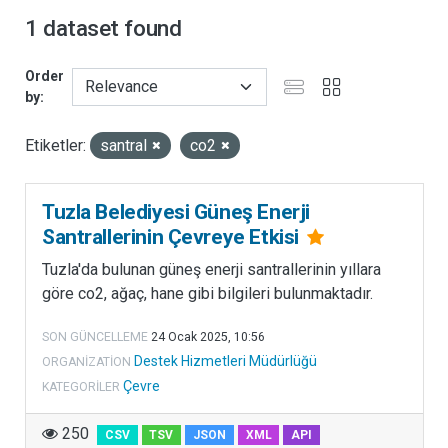
E
1 dataset found
T
L
Order
E
by
R
I
Etiketler:
santral
co2
M
Ü
D
Tuzla Belediyesi Güneş Enerji
Ü
Santrallerinin Çevreye Etkisi
R
Tuzla'da bulunan güneş enerji santrallerinin yıllara
L
göre co2, ağaç, hane gibi bilgileri bulunmaktadır.
Ü
Ğ
SON GÜNCELLEME
24 Ocak 2025, 10:56
Ü
Destek Hizmetleri Müdürlüğü
ORGANIZATION
D
Çevre
KATEGORILER
e
s
250
CSV
TSV
JSON
XML
API