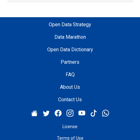
t
e
k
Open Data Strategy
H
i
Data Marathon
z
m
Open Data Dictionary
e
Partners
t
l
FAQ
e
r
About Us
i
Contact Us
M
ü
d
ü
License
r
l
Terms of Use