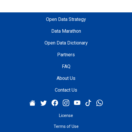
a
a
k
Open Data Strategy
ı
l
Data Marathon
l
Open Data Dictionary
ı
ş
Partners
e
h
FAQ
i
About Us
r
y
Contact Us
a
p
ı
l
License
a
Terms of Use
n