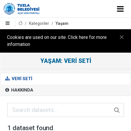
Kategoriler
Yaşam
Cookies are used on our site. Click here for more
information
YAŞAM: VERI SETI
Y
A
Ş
VERI SETI
A
HAKKINDA
M
B
u
k
a
1 dataset found
t