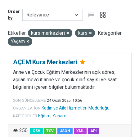
e
Order
g
by
o
r
Etiketler:
kurs merkezleri
kurs
Kategoriler:
i
Yaşam
b
a
ş
AÇEM Kurs Merkezleri
l
Anne ve Çocuk Eğitim Merkezlerinin açık adres,
ı
açılan mevcut anne ve çocuk sınıf sayısı ve saat
ğ
bilgilerini içeren bilgiler bulunmaktadır.
ı
a
SON GÜNCELLEME
24 Ocak 2025, 10:56
l
Kadın ve Aile Hizmetleri Müdürlüğü
ORGANIZATION
t
Eğitim
,
Yaşam
KATEGORILER
ı
n
250
CSV
TSV
JSON
XML
API
d