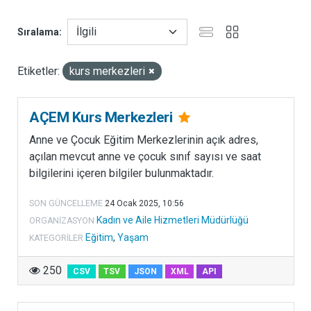
e
Sıralama
g
o
r
Etiketler:
kurs merkezleri
i
b
AÇEM Kurs Merkezleri
a
ş
Anne ve Çocuk Eğitim Merkezlerinin açık adres,
l
açılan mevcut anne ve çocuk sınıf sayısı ve saat
ı
bilgilerini içeren bilgiler bulunmaktadır.
ğ
ı
SON GÜNCELLEME
24 Ocak 2025, 10:56
a
Kadın ve Aile Hizmetleri Müdürlüğü
ORGANIZASYON
l
Eğitim
,
Yaşam
KATEGORILER
t
ı
250
CSV
TSV
JSON
XML
API
n
d