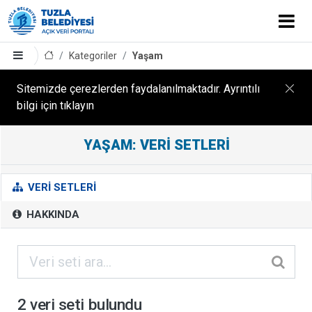
Kategoriler
Yaşam
Sitemizde çerezlerden faydalanılmaktadır. Ayrıntılı
bilgi için tıklayın
YAŞAM: VERI SETLERI
Y
A
Ş
VERI SETLERI
A
HAKKINDA
M
B
u
k
a
2 veri seti bulundu
t