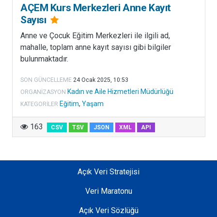
a
AÇEM Kurs Merkezleri Anne Kayıt
a
Sayısı
k
Anne ve Çocuk Eğitim Merkezleri ile ilgili ad,
ı
mahalle, toplam anne kayıt sayısı gibi bilgiler
l
bulunmaktadır.
l
ı
SON GÜNCELLEME
24 Ocak 2025, 10:53
ş
Kadın ve Aile Hizmetleri Müdürlüğü
ORGANIZASYON
e
Eğitim
,
Yaşam
KATEGORILER
h
i
163
CSV
TSV
JSON
XML
API
r
y
a
p
Açık Veri Stratejisi
ı
l
Veri Maratonu
a
Açık Veri Sözlüğü
n