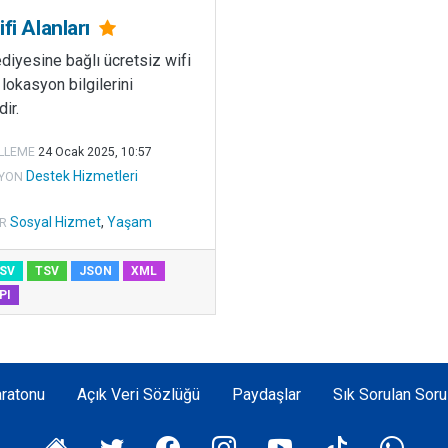
fi Alanları
diyesine bağlı ücretsiz wifi
 lokasyon bilgilerini
ir.
LLEME
24 Ocak 2025, 10:57
Destek Hizmetleri
YON
Sosyal Hizmet
,
Yaşam
R
SV
TSV
JSON
XML
PI
ratonu
Açık Veri Sözlüğü
Paydaşlar
Sık Sorulan Soru