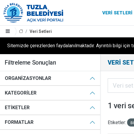
VERI SETLERI
Veri Setleri
Sitemizde çerezlerden faydalanılmaktadır. Ayrıntılı bilgi için t
Filtreleme Sonuçları
VERI SET
ORGANIZASYONLAR
KATEGORILER
1 veri s
ETIKETLER
FORMATLAR
Etiketler:
s