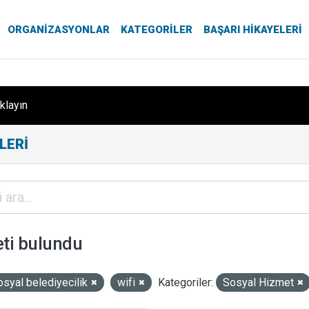
ORGANIZASYONLAR
KATEGORILER
BAŞARI HIKAYELERI
ıklayın
LERI
eti bulundu
osyal belediyecilik
wifi
Kategoriler:
Sosyal Hizmet