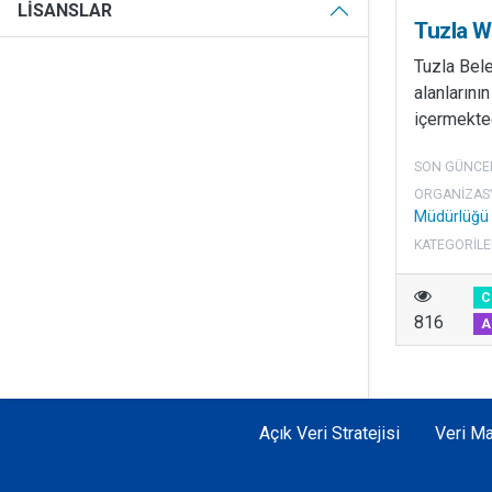
LISANSLAR
Tuzla Wi
Tuzla Bele
alanlarının
içermekted
SON GÜNCE
ORGANIZAS
Müdürlüğü
KATEGORILE
C
816
A
Açık Veri Stratejisi
Veri Ma