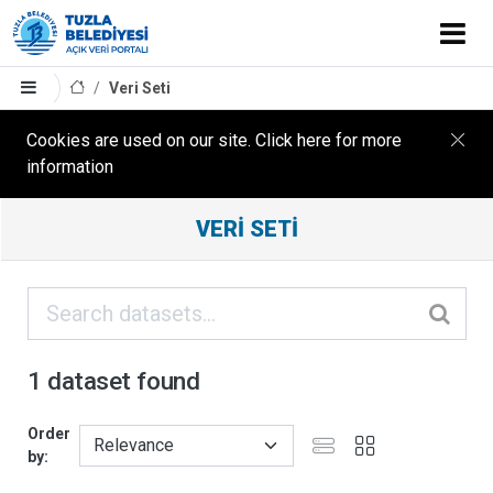
Veri Seti
Cookies are used on our site. Click here for more
information
Filter
VERI SETI
Results
ORGANIZASYONLAR
KATEGORILER
1 dataset found
ETIKETLER
Order
by
FORMATLAR