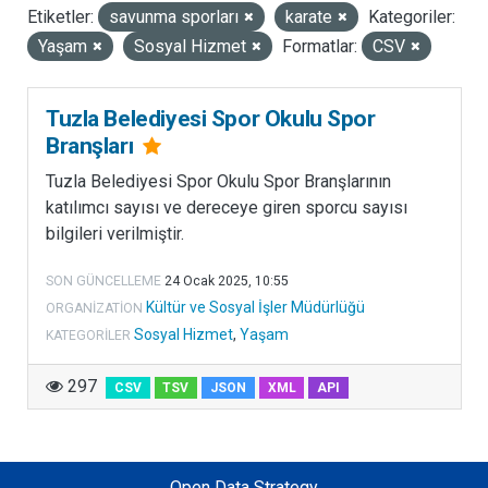
Etiketler:
savunma sporları
karate
Kategoriler:
LISANSLAR
Yaşam
Sosyal Hizmet
Formatlar:
CSV
Tuzla Belediyesi Spor Okulu Spor
Branşları
Tuzla Belediyesi Spor Okulu Spor Branşlarının
katılımcı sayısı ve dereceye giren sporcu sayısı
bilgileri verilmiştir.
SON GÜNCELLEME
24 Ocak 2025, 10:55
Kültür ve Sosyal İşler Müdürlüğü
ORGANIZATION
Sosyal Hizmet
,
Yaşam
KATEGORILER
297
CSV
TSV
JSON
XML
API
Open Data Strategy