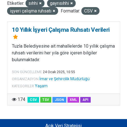
Etiketler:
sıhhi
gayrısıhhi
LISANSLAR
işyeri çalışma ruhsatı
Formatlar:
CSV
10 Yıllık İşyeri Çalışma Ruhsatı Verileri
Tuzla Belediyesine ait mahallelerde 10 yıllık çalışma
ruhsatı verilerini her yıla göre içeren bilgiler
bulunmaktadır.
SON GÜNCELLEME
24 Ocak 2025, 10:55
İmar ve Şehircilik Müdürlüğü
ORGANIZASYON
Yaşam
KATEGORILER
174
CSV
TSV
JSON
XML
API
Açık Veri Stratejisi