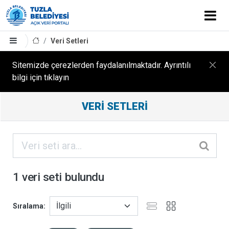
Veri Setleri
Sitemizde çerezlerden faydalanılmaktadır. Ayrıntılı
bilgi için tıklayın
Filtreleme
VERI SETLERI
Sonuçları
ORGANIZASYONLAR
KATEGORILER
1 veri seti bulundu
ETIKETLER
Sıralama
FORMATLAR