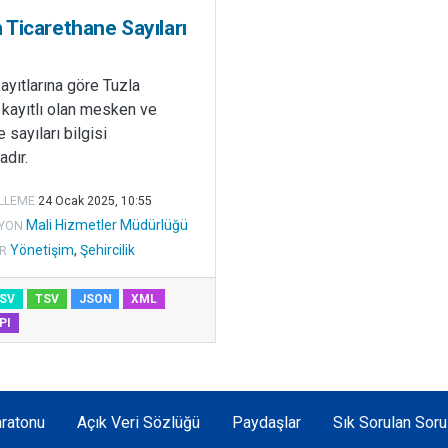
Ticarethane Sayıları
kayıtlarına göre Tuzla
 kayıtlı olan mesken ve
 sayıları bilgisi
dır.
LLEME
24 Ocak 2025, 10:55
Mali Hizmetler Müdürlüğü
YON
Yönetişim
,
Şehircilik
R
SV
TSV
JSON
XML
PI
ratonu
Açık Veri Sözlüğü
Paydaşlar
Sık Sorulan Soru