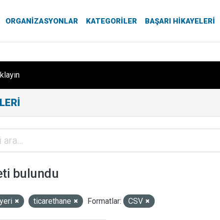
ORGANIZASYONLAR
KATEGORILER
BAŞARI HIKAYELERI
ıklayın
LERI
eti bulundu
yeri
ticarethane
Formatlar:
CSV