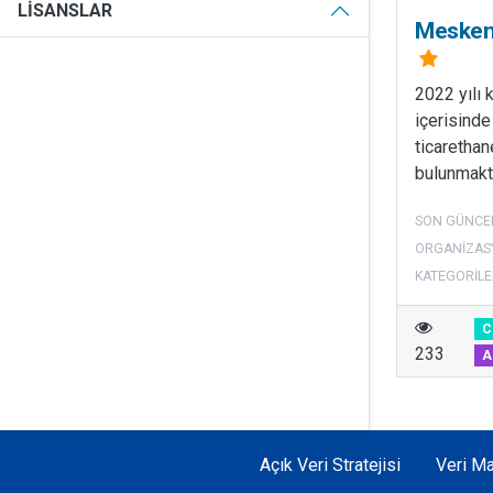
LISANSLAR
Mesken 
2022 yılı 
içerisinde
ticarethane
bulunmakta
SON GÜNCE
ORGANIZAS
KATEGORILE
C
233
A
Açık Veri Stratejisi
Veri Ma