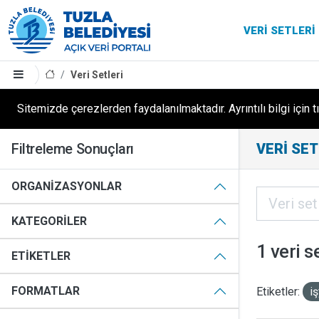
VERI SETLERI
Veri Setleri
Sitemizde çerezlerden faydalanılmaktadır. Ayrıntılı bilgi için t
Filtreleme Sonuçları
VERI SET
ORGANIZASYONLAR
KATEGORILER
1 veri s
ETIKETLER
FORMATLAR
Etiketler:
iş