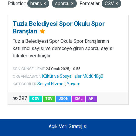
Etiketler:
branş
sporcu
Formatlar:
CSV
LISANSLAR
Tuzla Belediyesi Spor Okulu Spor
Branşları
Tuzla Belediyesi Spor Okulu Spor Branşlarının
katılımcı sayısı ve dereceye giren sporcu sayısı
bilgileri verilmiştir.
SON GÜNCELLEME
24 Ocak 2025, 10:55
Kültür ve Sosyal İşler Müdürlüğü
ORGANIZASYON
Sosyal Hizmet
,
Yaşam
KATEGORILER
297
CSV
TSV
JSON
XML
API
Açık Veri Stratejisi