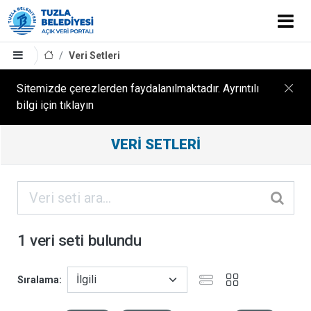
Veri Setleri
Sitemizde çerezlerden faydalanılmaktadır. Ayrıntılı
bilgi için tıklayın
Filtreleme
VERI SETLERI
Sonuçları
ORGANIZASYONLAR
KATEGORILER
1 veri seti bulundu
ETIKETLER
Sıralama
FORMATLAR