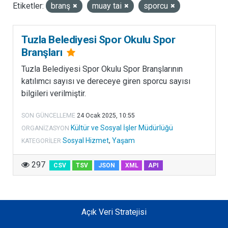
Etiketler:
branş
muay tai
sporcu
LISANSLAR
Tuzla Belediyesi Spor Okulu Spor
Branşları
Tuzla Belediyesi Spor Okulu Spor Branşlarının
katılımcı sayısı ve dereceye giren sporcu sayısı
bilgileri verilmiştir.
SON GÜNCELLEME
24 Ocak 2025, 10:55
Kültür ve Sosyal İşler Müdürlüğü
ORGANIZASYON
Sosyal Hizmet
,
Yaşam
KATEGORILER
297
CSV
TSV
JSON
XML
API
Açık Veri Stratejisi