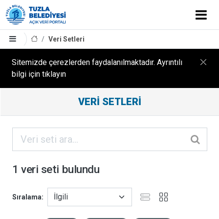
Veri Setleri
Sitemizde çerezlerden faydalanılmaktadır. Ayrıntılı
bilgi için tıklayın
Filtreleme
VERI SETLERI
Sonuçları
ORGANIZASYONLAR
KATEGORILER
1 veri seti bulundu
ETIKETLER
Sıralama
FORMATLAR