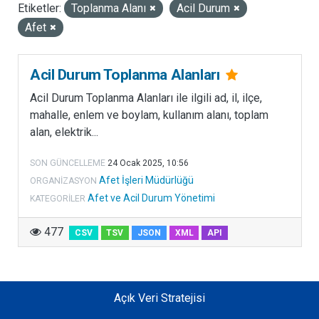
Etiketler:
Toplanma Alanı
Acil Durum
LISANSLAR
Afet
Acil Durum Toplanma Alanları
Acil Durum Toplanma Alanları ile ilgili ad, il, ilçe,
mahalle, enlem ve boylam, kullanım alanı, toplam
alan, elektrik...
SON GÜNCELLEME
24 Ocak 2025, 10:56
Afet İşleri Müdürlüğü
ORGANIZASYON
Afet ve Acil Durum Yönetimi
KATEGORILER
477
CSV
TSV
JSON
XML
API
Açık Veri Stratejisi