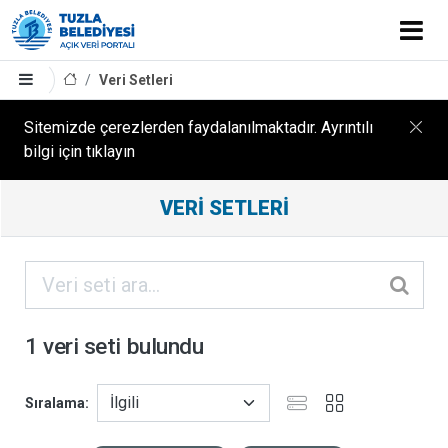
Veri Setleri
Sitemizde çerezlerden faydalanılmaktadır. Ayrıntılı
bilgi için tıklayın
Filtreleme
VERI SETLERI
Sonuçları
ORGANIZASYONLAR
KATEGORILER
1 veri seti bulundu
ETIKETLER
Sıralama
FORMATLAR