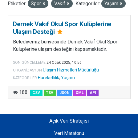
Etiketler:
Spor
Vakıf
Kategoriler:
Yaşam
LISANSLAR
Dernek Vakıf Okul Spor Kulüplerine
Ulaşım Desteği
Belediyemiz bünyesinde Dernek Vakıf Okul Spor
Kuluplerine ulaşım desteğini kapsamaktadır.
SON GÜNCELLEME
24 Ocak 2025, 10:56
Ulaşım Hizmetleri Müdürlüğü
ORGANIZASYON
Hareketlilik
,
Yaşam
KATEGORILER
188
CSV
TSV
JSON
XML
API
Açık Veri Stratejisi
Veri Maratonu