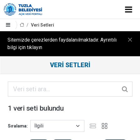
Veri Setleri
Sitemizde çerezlerden faydalanılmaktadır. Ayrıntılı
bilgi için tıklayın
Filtreleme
VERI SETLERI
Sonuçları
ORGANIZASYONLAR
KATEGORILER
1 veri seti bulundu
ETIKETLER
Sıralama
FORMATLAR