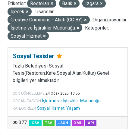
Etiketler:
Restoran
Balık
Izgara
LISANSLAR
İçecek
Lisanslar:
Creative Commons - Alıntı (CC BY)
Organizasyonlar:
İşletme ve İştirakler Müdürlüğü
Kategoriler:
Sosyal Hizmet
Sosyal Tesisler
Tuzla Belediyesi Sosyal
Tesis(Restoran,Kafe,Sosyal Alan,Kültür) Genel
bilgileri yer almaktadır.
SON GÜNCELLEME
24 Ocak 2025, 10:55
İşletme ve İştirakler Müdürlüğü
ORGANIZASYON
Sosyal Hizmet
,
Yaşam
KATEGORILER
377
CSV
TSV
JSON
XML
API