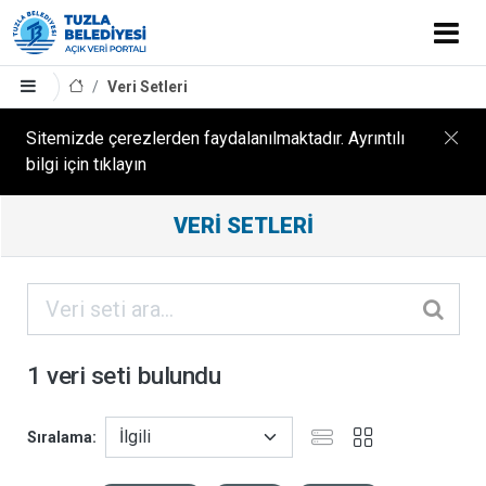
Veri Setleri
Sitemizde çerezlerden faydalanılmaktadır. Ayrıntılı
bilgi için tıklayın
Filtreleme
VERI SETLERI
Sonuçları
ORGANIZASYONLAR
KATEGORILER
1 veri seti bulundu
ETIKETLER
Sıralama
FORMATLAR