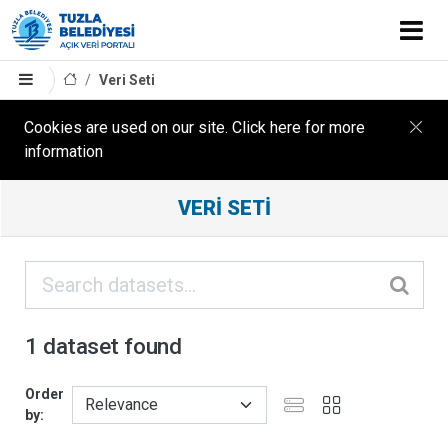
Veri Seti
Cookies are used on our site. Click here for more
information
Filter
VERI SETI
Results
ORGANIZASYONLAR
KATEGORILER
1 dataset found
ETIKETLER
Order
by
FORMATLAR