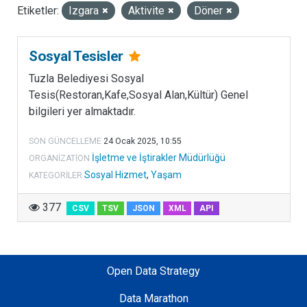
Etiketler:
Izgara
Aktivite
Döner
LISANSLAR
Sosyal Tesisler
Tuzla Belediyesi Sosyal
Tesis(Restoran,Kafe,Sosyal Alan,Kültür) Genel
bilgileri yer almaktadır.
SON GÜNCELLEME
24 Ocak 2025, 10:55
İşletme ve İştirakler Müdürlüğü
ORGANIZATION
Sosyal Hizmet
,
Yaşam
KATEGORILER
377
CSV
TSV
JSON
XML
API
Open Data Strategy
Data Marathon