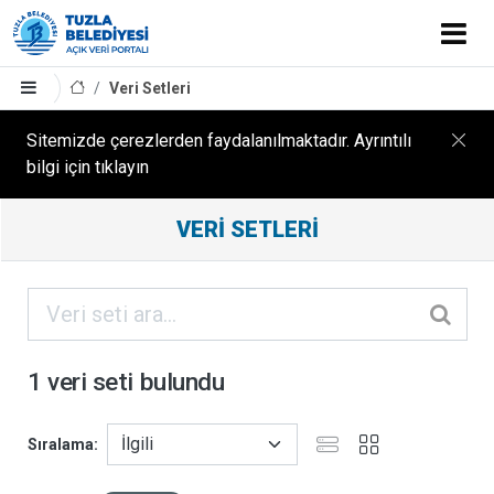
Veri Setleri
Sitemizde çerezlerden faydalanılmaktadır. Ayrıntılı
bilgi için tıklayın
Filtreleme
VERI SETLERI
Sonuçları
ORGANIZASYONLAR
KATEGORILER
1 veri seti bulundu
ETIKETLER
Sıralama
FORMATLAR