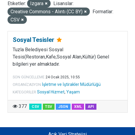
Etiketler:
Izgara
Lisanslar:
LISANSLAR
Creative Commons - Alıntı (CC BY)
Formatlar:
CSV
Sosyal Tesisler
Tuzla Belediyesi Sosyal
Tesis(Restoran,Kafe,Sosyal Alan,Kültür) Genel
bilgileri yer almaktadır.
SON GÜNCELLEME
24 Ocak 2025, 10:55
İşletme ve İştirakler Müdürlüğü
ORGANIZASYON
Sosyal Hizmet
,
Yaşam
KATEGORILER
377
CSV
TSV
JSON
XML
API
Açık Veri Stratejisi