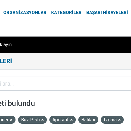
ORGANIZASYONLAR
KATEGORILER
BAŞARI HIKAYELERI
ıklayın
LERI
eti bulundu
öner
Buz Pisti
Aperatif
Balık
Izgara