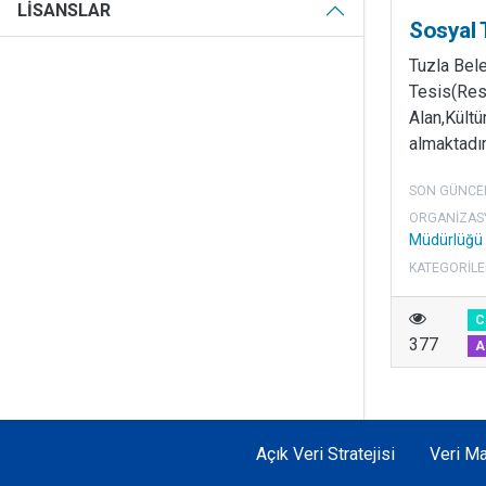
LISANSLAR
Sosyal 
Tuzla Bel
Tesis(Res
Alan,Kültür
almaktadır
SON GÜNCE
ORGANIZAS
Müdürlüğü
KATEGORILE
C
377
A
Açık Veri Stratejisi
Veri Ma