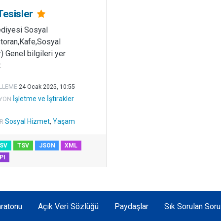
Tesisler
ediyesi Sosyal
toran,Kafe,Sosyal
) Genel bilgileri yer
.
LLEME
24 Ocak 2025, 10:55
İşletme ve İştirakler
YON
Sosyal Hizmet
,
Yaşam
R
SV
TSV
JSON
XML
PI
ratonu
Açık Veri Sözlüğü
Paydaşlar
Sık Sorulan Soru