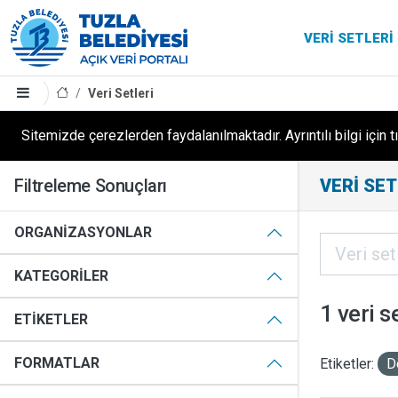
VERI SETLERI
Veri Setleri
Sitemizde çerezlerden faydalanılmaktadır. Ayrıntılı bilgi için t
Filtreleme Sonuçları
VERI SET
ORGANIZASYONLAR
KATEGORILER
1 veri s
ETIKETLER
FORMATLAR
Etiketler:
D