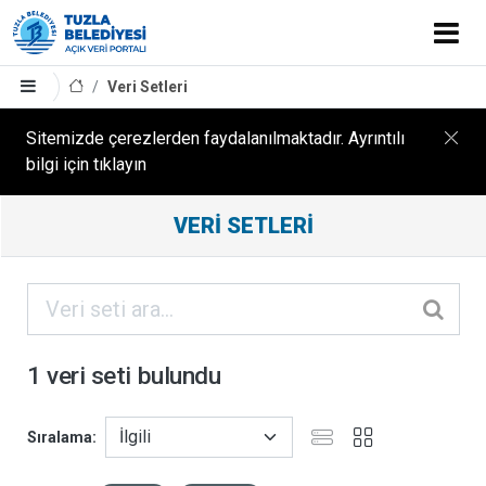
Veri Setleri
Sitemizde çerezlerden faydalanılmaktadır. Ayrıntılı
bilgi için tıklayın
Filtreleme
VERI SETLERI
Sonuçları
ORGANIZASYONLAR
KATEGORILER
1 veri seti bulundu
ETIKETLER
Sıralama
FORMATLAR