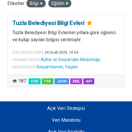
Etiketler:
Bilgi
Eğitim
LISANSLAR
Tuzla Belediyesi Bilgi Evleri
Tuzla Belediyesi Bilgi Evlerinin yıllara göre öğrenci
ve kulüp sayıları bilgisi verilmiştir.
SON GÜNCELLEME
24 Ocak 2025, 10:54
Kültür ve Sosyal İşler Müdürlüğü
ORGANIZASYON
Sosyal Hizmet
,
Yaşam
KATEGORILER
187
CSV
TSV
JSON
XML
API
Açık Veri Stratejisi
Veri Maratonu
Açık Veri Sözlüğü