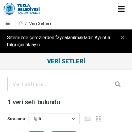
Veri Setleri
Sitemizde çerezlerden faydalanılmaktadır. Ayrıntılı
bilgi için tıklayın
Filtreleme
VERI SETLERI
Sonuçları
ORGANIZASYONLAR
KATEGORILER
1 veri seti bulundu
ETIKETLER
Sıralama
FORMATLAR