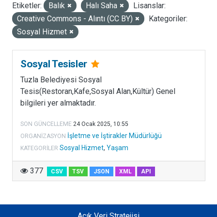
Etiketler:
Balık
Halı Saha
Lisanslar:
LISANSLAR
Creative Commons - Alıntı (CC BY)
Kategoriler:
Sosyal Hizmet
Sosyal Tesisler
Tuzla Belediyesi Sosyal
Tesis(Restoran,Kafe,Sosyal Alan,Kültür) Genel
bilgileri yer almaktadır.
SON GÜNCELLEME
24 Ocak 2025, 10:55
İşletme ve İştirakler Müdürlüğü
ORGANIZASYON
Sosyal Hizmet
,
Yaşam
KATEGORILER
377
CSV
TSV
JSON
XML
API
Açık Veri Stratejisi