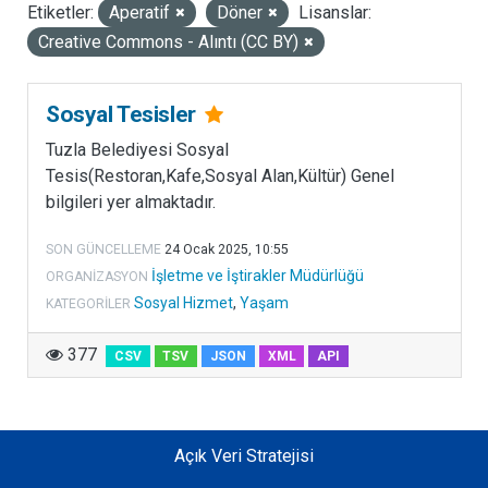
Etiketler:
Aperatif
Döner
Lisanslar:
LISANSLAR
Creative Commons - Alıntı (CC BY)
Sosyal Tesisler
Tuzla Belediyesi Sosyal
Tesis(Restoran,Kafe,Sosyal Alan,Kültür) Genel
bilgileri yer almaktadır.
SON GÜNCELLEME
24 Ocak 2025, 10:55
İşletme ve İştirakler Müdürlüğü
ORGANIZASYON
Sosyal Hizmet
,
Yaşam
KATEGORILER
377
CSV
TSV
JSON
XML
API
Açık Veri Stratejisi