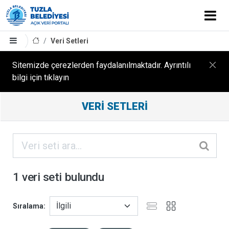
Veri Setleri
Sitemizde çerezlerden faydalanılmaktadır. Ayrıntılı
bilgi için tıklayın
Filtreleme
VERI SETLERI
Sonuçları
ORGANIZASYONLAR
KATEGORILER
1 veri seti bulundu
ETIKETLER
Sıralama
FORMATLAR