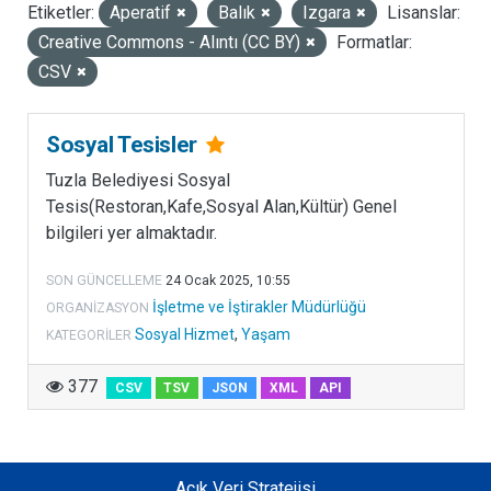
Etiketler:
Aperatif
Balık
Izgara
Lisanslar:
LISANSLAR
Creative Commons - Alıntı (CC BY)
Formatlar:
CSV
Sosyal Tesisler
Tuzla Belediyesi Sosyal
Tesis(Restoran,Kafe,Sosyal Alan,Kültür) Genel
bilgileri yer almaktadır.
SON GÜNCELLEME
24 Ocak 2025, 10:55
İşletme ve İştirakler Müdürlüğü
ORGANIZASYON
Sosyal Hizmet
,
Yaşam
KATEGORILER
377
CSV
TSV
JSON
XML
API
Açık Veri Stratejisi