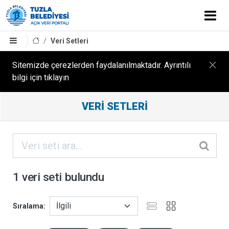
Veri Setleri
Sitemizde çerezlerden faydalanılmaktadır. Ayrıntılı
bilgi için tıklayın
Filtreleme
VERI SETLERI
Sonuçları
ORGANIZASYONLAR
KATEGORILER
1 veri seti bulundu
ETIKETLER
Sıralama
FORMATLAR