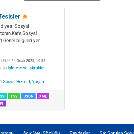
Tesisler
ediyesi Sosyal
toran,Kafe,Sosyal
) Genel bilgileri yer
.
LLEME
24 Ocak 2025, 10:55
İşletme ve İştirakler
YON
Sosyal Hizmet
,
Yaşam
R
SV
TSV
JSON
XML
PI
ratonu
Açık Veri Sözlüğü
Paydaşlar
Sık Sorulan Soru