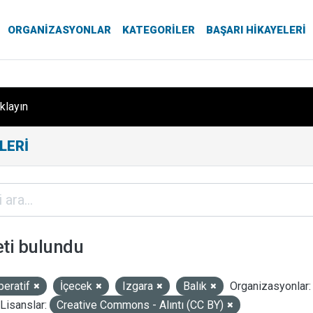
ORGANIZASYONLAR
KATEGORILER
BAŞARI HIKAYELERI
ıklayın
LERI
eti bulundu
peratif
İçecek
Izgara
Balık
Organizasyonlar:
Lisanslar:
Creative Commons - Alıntı (CC BY)