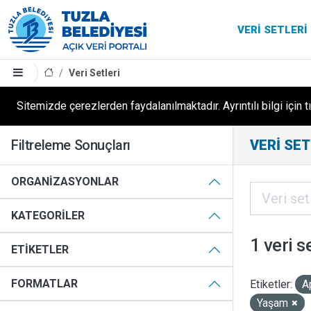
VERI SETLERI
Veri Setleri
Sitemizde çerezlerden faydalanılmaktadır. Ayrıntılı bilgi için t
Filtreleme Sonuçları
VERI SET
ORGANIZASYONLAR
KATEGORILER
1 veri s
ETIKETLER
FORMATLAR
Etiketler:
A
Yaşam