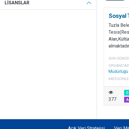
LISANSLAR
Sosyal 
Tuzla Bel
Tesis(Res
Alan,Kültür
almaktadır
SON GÜNCE
ORGANIZAS
Müdürlüğü
KATEGORILE
C
377
A
Açık Veri Stratejisi
Veri Ma