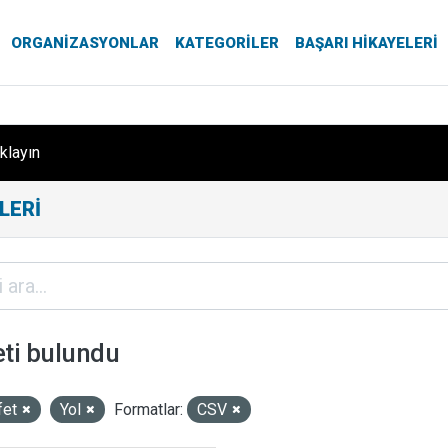
ORGANIZASYONLAR
KATEGORILER
BAŞARI HIKAYELERI
ıklayın
LERI
eti bulundu
fet
Yol
Formatlar:
CSV