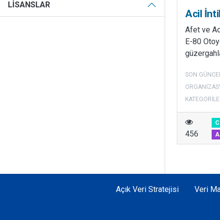
LISANSLAR
Acil İnt
Afet ve A
E-80 Otoyo
güzergahla
SON GÜNCE
ORGANIZAS
KATEGORILE
C
456
A
Açık Veri Stratejisi
Veri Ma