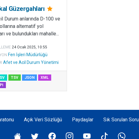
ikal Güzergahları
cil Durum anlarında D-100 ve
llarına alternatif yol
rı ve bulundukları mahalle...
LLEME
24 Ocak 2025, 10:55
Fen İşleri Müdürlüğü
YON
Afet ve Acil Durum Yönetimi
R
SV
TSV
JSON
XML
PI
ratonu
Açık Veri Sözlüğü
Paydaşlar
Sık Sorulan Soru