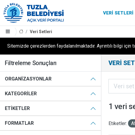
VERI SETLERI
Veri Setleri
Sitemizde çerezlerden faydalanılmaktadır. Ayrıntılı bilgi için t
Filtreleme Sonuçları
VERI SET
ORGANIZASYONLAR
KATEGORILER
1 veri s
ETIKETLER
FORMATLAR
Etiketler:
A