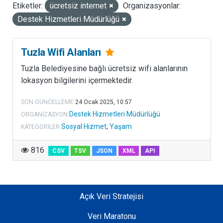
Etiketler:
ücretsiz internet
Organizasyonlar:
LISANSLAR
Destek Hizmetleri Müdürlüğü
Tuzla Wifi Alanları
Tuzla Belediyesine bağlı ücretsiz wifi alanlarının
lokasyon bilgilerini içermektedir.
SON GÜNCELLEME
24 Ocak 2025, 10:57
Destek Hizmetleri Müdürlüğü
ORGANIZASYON
Sosyal Hizmet
,
Yaşam
KATEGORILER
816
CSV
TSV
JSON
XML
API
Açık Veri Stratejisi
Veri Maratonu