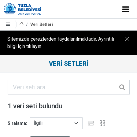
Veri Setleri
Sitemizde çerezlerden faydalanılmaktadır. Ayrıntılı
bilgi için tıklayın
Filtreleme
VERI SETLERI
Sonuçları
ORGANIZASYONLAR
KATEGORILER
1 veri seti bulundu
ETIKETLER
Sıralama
FORMATLAR