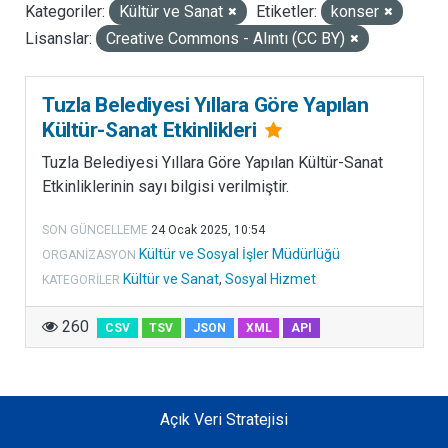
Kategoriler:
Kültür ve Sanat
Etiketler:
konser
LISANSLAR
Lisanslar:
Creative Commons - Alıntı (CC BY)
Tuzla Belediyesi Yıllara Göre Yapılan
Kültür-Sanat Etkinlikleri
Tuzla Belediyesi Yıllara Göre Yapılan Kültür-Sanat
Etkinliklerinin sayı bilgisi verilmiştir.
SON GÜNCELLEME
24 Ocak 2025, 10:54
Kültür ve Sosyal İşler Müdürlüğü
ORGANIZASYON
Kültür ve Sanat
,
Sosyal Hizmet
KATEGORILER
260
CSV
TSV
JSON
XML
API
Açık Veri Stratejisi