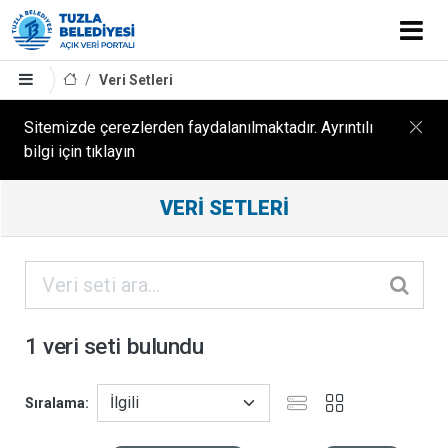
Veri Setleri
Sitemizde çerezlerden faydalanılmaktadır. Ayrıntılı
bilgi için tıklayın
Filtreleme
VERI SETLERI
Sonuçları
ORGANIZASYONLAR
KATEGORILER
1 veri seti bulundu
ETIKETLER
Sıralama
FORMATLAR