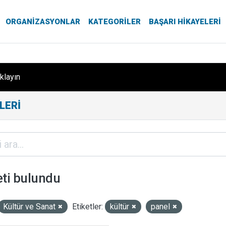
ORGANIZASYONLAR
KATEGORILER
BAŞARI HIKAYELERI
ıklayın
LERI
eti bulundu
Kültür ve Sanat
Etiketler:
kültür
panel