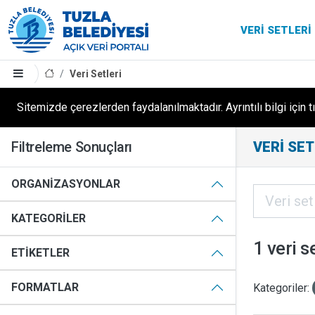
VERI SETLERI
Veri Setleri
Sitemizde çerezlerden faydalanılmaktadır. Ayrıntılı bilgi için t
Filtreleme Sonuçları
VERI SET
ORGANIZASYONLAR
KATEGORILER
1 veri s
ETIKETLER
FORMATLAR
Kategoriler: