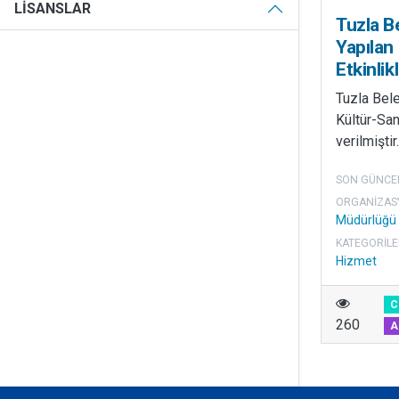
LISANSLAR
Tuzla Be
Yapılan
Etkinlik
Tuzla Bele
Kültür-Sana
verilmiştir.
SON GÜNCE
ORGANIZAS
Müdürlüğü
KATEGORILE
Hizmet
C
260
A