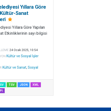
lediyesi Yıllara Göre
 Kültür-Sanat
leri
diyesi Yıllara Göre Yapılan
t Etkinliklerinin sayı bilgisi
LLEME
24 Ocak 2025, 10:54
Kültür ve Sosyal İşler
YON
Kültür ve Sanat
,
Sosyal
R
SV
TSV
JSON
XML
PI