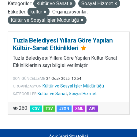
Kategoriler:
Kültür ve Sanat
Sosyal Hizmet
LISANSLAR
Etiketler:
kültür
Organizasyonlar:
Kültür ve Sosyal İşler Müdürlüğü
Tuzla Belediyesi Yıllara Göre Yapılan
Kültür-Sanat Etkinlikleri
Tuzla Belediyesi Yıllara Göre Yapılan Kültür-Sanat
Etkinliklerinin sayı bilgisi verilmiştir.
SON GÜNCELLEME
24 Ocak 2025, 10:54
Kültür ve Sosyal İşler Müdürlüğü
ORGANIZASYON
Kültür ve Sanat
,
Sosyal Hizmet
KATEGORILER
260
CSV
TSV
JSON
XML
API
Açık Veri Stratejisi