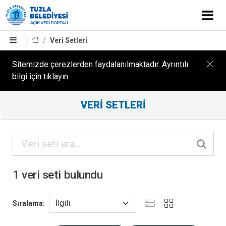
Veri Setleri
Sitemizde çerezlerden faydalanılmaktadır. Ayrıntılı
bilgi için tıklayın
Filtreleme
VERI SETLERI
Sonuçları
ORGANIZASYONLAR
KATEGORILER
1 veri seti bulundu
ETIKETLER
Sıralama
FORMATLAR