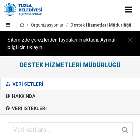
Organizasyonlar
Destek Hizmetleri Müdürlüğü
Sitemizde çerezlerden faydalanılmaktadır. Ayrıntılı
bilgi için tıklayın
DESTEK HIZMETLERI MÜDÜRLÜĞÜ
D
E
S
VERI SETLERI
T
HAKKINDA
E
K
VERI İSTEKLERI
H
I
Z
M