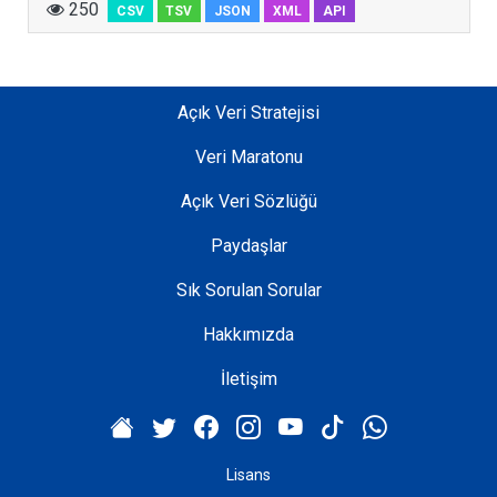
t
250
CSV
TSV
JSON
XML
API
e
k
H
Açık Veri Stratejisi
i
z
Veri Maratonu
m
e
Açık Veri Sözlüğü
t
Paydaşlar
l
e
Sık Sorulan Sorular
r
i
Hakkımızda
M
İletişim
ü
d
ü
r
Lisans
l