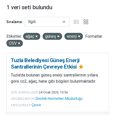
E
1 veri seti bulundu
T
L
E
Sıralama
R
I
Etiketler:
ağaç
güneş
enerji
Formatlar:
M
CSV
Ü
D
Ü
Tuzla Belediyesi Güneş Enerji
R
Santrallerinin Çevreye Etkisi
L
Tuzla'da bulunan güneş enerji santrallerinin yıllara
Ü
göre co2, ağaç, hane gibi bilgileri bulunmaktadır.
Ğ
Ü
SON GÜNCELLEME
24 Ocak 2025, 10:56
D
Destek Hizmetleri Müdürlüğü
ORGANIZASYON
e
Çevre
KATEGORILER
s