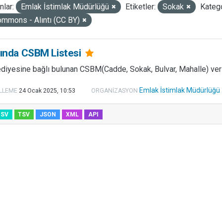
lar:
Emlak İstimlak Müdürlüğü
Etiketler:
Sokak
Katego
ommons - Alıntı (CC BY)
zında CSBM Listesi
diyesine bağlı bulunan CSBM(Cadde, Sokak, Bulvar, Mahalle) verile
Emlak İstimlak Müdürlüğü
LLEME
24 Ocak 2025, 10:53
ORGANIZASYON
CSV
TSV
JSON
XML
API