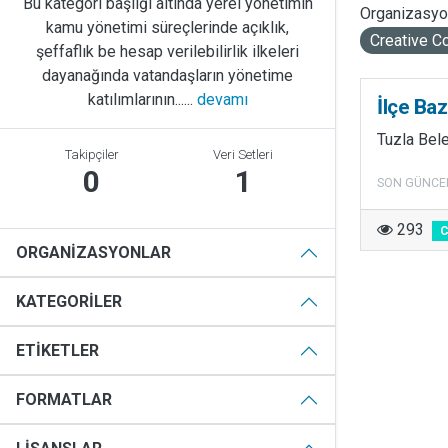
Bu kategori başlığı altında yerel yönetimin
Organizasyon
kamu yönetimi süreçlerinde açıklık,
Creative C
şeffaflık be hesap verilebilirlik ilkeleri
dayanağında vatandaşların yönetime
katılımlarının......
devamı
İlçe Ba
Tuzla Bele
Takipçiler
Veri Setleri
0
1
SON GÜNCE
293
ORGANIZASYONLAR
KATEGORILER
ETIKETLER
FORMATLAR