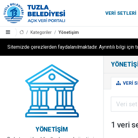
VERI SETLERI
Kategoriler
Yönetişim
Sitemizde çerezlerden faydalanılmaktadır. Ayrıntılı bilgi için t
YÖNETIŞI
VERI S
1 veri s
YÖNETIŞIM