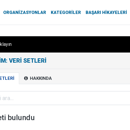
ORGANIZASYONLAR
KATEGORILER
BAŞARI HIKAYELERI
ıklayın
M: VERI SETLERI
ETLERI
HAKKINDA
eti bulundu