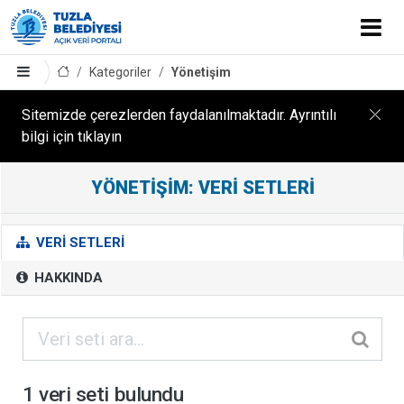
Kategoriler
Yönetişim
Sitemizde çerezlerden faydalanılmaktadır. Ayrıntılı
bilgi için tıklayın
YÖNETIŞIM: VERI SETLERI
Y
Ö
N
VERI SETLERI
E
HAKKINDA
T
I
Ş
I
M
1 veri seti bulundu
B