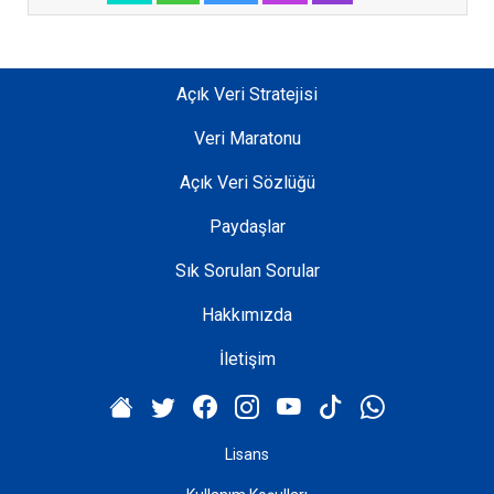
t
ı
n
d
Açık Veri Stratejisi
a
Veri Maratonu
y
e
Açık Veri Sözlüğü
r
e
Paydaşlar
l
Sık Sorulan Sorular
y
ö
Hakkımızda
n
e
İletişim
t
i
m
Lisans
i
n