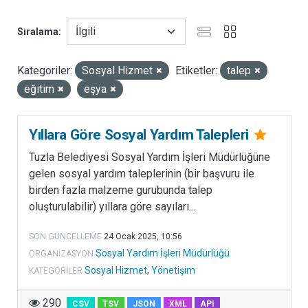
u
Sıralama
k
a
t
Kategoriler:
Sosyal Hizmet
Etiketler:
talep
e
eğitim
eşya
g
o
r
Yıllara Göre Sosyal Yardım Talepleri
i
Tuzla Belediyesi Sosyal Yardım İşleri Müdürlüğüne
b
gelen sosyal yardım taleplerinin (bir başvuru ile
a
birden fazla malzeme gurubunda talep
ş
oluşturulabilir) yıllara göre sayıları...
l
ı
SON GÜNCELLEME
24 Ocak 2025, 10:56
ğ
Sosyal Yardım İşleri Müdürlüğü
ORGANIZASYON
ı
Sosyal Hizmet
,
Yönetişim
KATEGORILER
a
l
290
CSV
TSV
JSON
XML
API