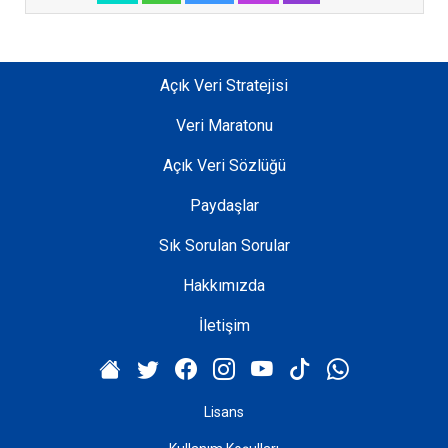
a
m
r
e
Açık Veri Stratejisi
f
Veri Maratonu
a
h
Açık Veri Sözlüğü
ı
n
Paydaşlar
ı
Sık Sorulan Sorular
y
ü
Hakkımızda
k
s
İletişim
e
l
t
Lisans
m
e