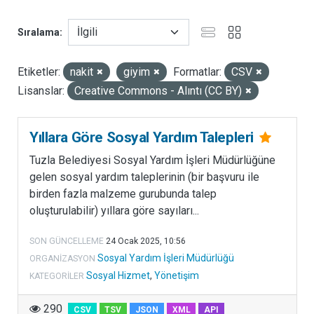
E
T
Sıralama
V
a
Etiketler:
nakit
giyim
Formatlar:
CSV
t
Lisanslar:
Creative Commons - Alıntı (CC BY)
a
n
d
Yıllara Göre Sosyal Yardım Talepleri
a
Tuzla Belediyesi Sosyal Yardım İşleri Müdürlüğüne
ş
gelen sosyal yardım taleplerinin (bir başvuru ile
l
birden fazla malzeme gurubunda talep
a
oluşturulabilir) yıllara göre sayıları...
r
ı
SON GÜNCELLEME
24 Ocak 2025, 10:56
n
Sosyal Yardım İşleri Müdürlüğü
ORGANIZASYON
y
Sosyal Hizmet
,
Yönetişim
KATEGORILER
a
ş
290
CSV
TSV
JSON
XML
API