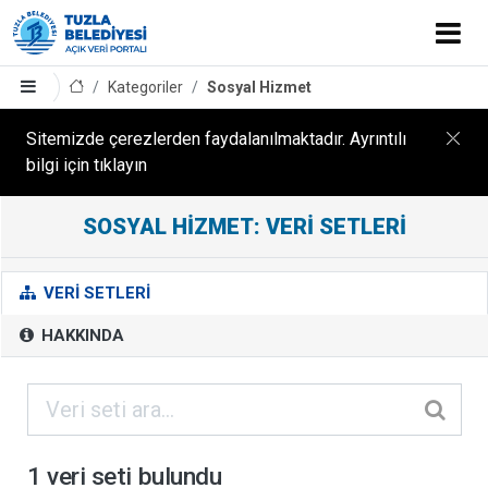
Kategoriler
Sosyal Hizmet
Sitemizde çerezlerden faydalanılmaktadır. Ayrıntılı
bilgi için tıklayın
SOSYAL HIZMET: VERI SETLERI
S
O
S
VERI SETLERI
Y
HAKKINDA
A
L
H
I
Z
1 veri seti bulundu
M