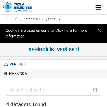
Kategoriler
Şehircilik
Cookies are used on our site. Click here for more
information
ŞEHIRCILIK: VERI SETI
Ş
E
H
VERI SETI
I
HAKKINDA
R
C
I
L
I
4 datasets found
K