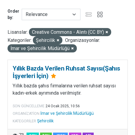
B
Order
u
by
k
a
Lisanslar:
Creative Commons - Alıntı (CC BY)
t
Kategoriler:
Şehircilik
Organizasyonlar:
e
İmar ve Şehircilik Müdürlüğü
g
o
r
Yıllık Bazda Verilen Ruhsat Sayısı(Şahıs
i
İşyerleri İçin)
b
Yıllık bazda şahıs firmalarına verilen ruhsat sayısı
a
kadın-erkek ayrımında verilmiştir.
ş
l
SON GÜNCELLEME
24 Ocak 2025, 10:56
ı
İmar ve Şehircilik Müdürlüğü
ORGANIZATION
ğ
Şehircilik
KATEGORILER
ı
a