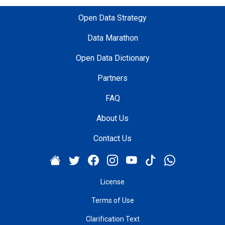
i
Open Data Strategy
n
i
Data Marathon
k
Open Data Dictionary
t
i
Partners
s
a
FAQ
d
About Us
i
,
Contact Us
s
o
s
y
License
a
Terms of Use
l
v
Clarification Text