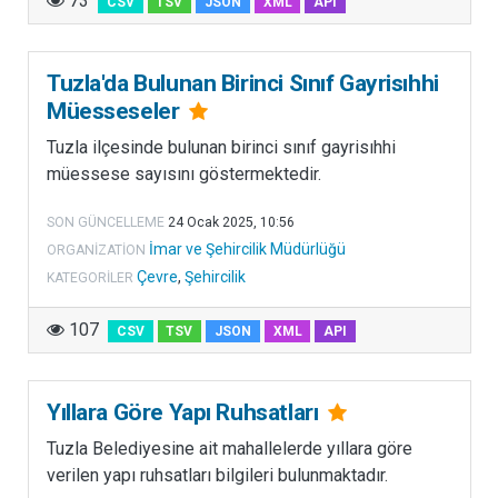
73
CSV
TSV
JSON
XML
API
l
t
ı
Tuzla'da Bulunan Birinci Sınıf Gayrisıhhi
n
Müesseseler
d
a
Tuzla ilçesinde bulunan birinci sınıf gayrisıhhi
ş
müessese sayısını göstermektedir.
e
h
SON GÜNCELLEME
24 Ocak 2025, 10:56
i
İmar ve Şehircilik Müdürlüğü
ORGANIZATION
r
Çevre
,
Şehircilik
KATEGORILER
c
i
107
CSV
TSV
JSON
XML
API
l
i
k
Yıllara Göre Yapı Ruhsatları
k
Tuzla Belediyesine ait mahallelerde yıllara göre
a
verilen yapı ruhsatları bilgileri bulunmaktadır.
p