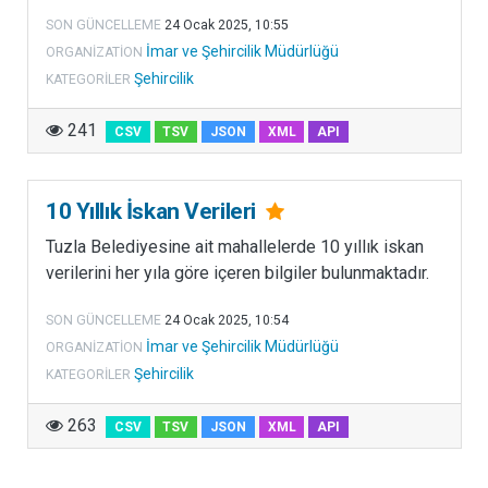
s
SON GÜNCELLEME
24 Ocak 2025, 10:55
a
İmar ve Şehircilik Müdürlüğü
ORGANIZATION
m
Şehircilik
KATEGORILER
ı
n
241
CSV
TSV
JSON
XML
API
d
a
y
10 Yıllık İskan Verileri
e
Tuzla Belediyesine ait mahallelerde 10 yıllık iskan
r
verilerini her yıla göre içeren bilgiler bulunmaktadır.
e
l
SON GÜNCELLEME
24 Ocak 2025, 10:54
y
İmar ve Şehircilik Müdürlüğü
ORGANIZATION
ö
Şehircilik
KATEGORILER
n
e
263
CSV
TSV
JSON
XML
API
t
i
m