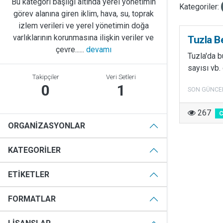
Bu kategori başlığı altında yerel yönetimin
Kategoriler:
görev alanına giren iklim, hava, su, toprak
izlem verileri ve yerel yönetimin doğa
varlıklarının korunmasına ilişkin veriler ve
Tuzla B
çevre......
devamı
Tuzla'da b
sayısı vb. 
Takipçiler
Veri Setleri
0
1
SON GÜNCE
267
ORGANIZASYONLAR
KATEGORILER
ETIKETLER
FORMATLAR