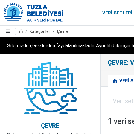
VERI SETLERI
Kategoriler
Çevre
Sitemizde çerezlerden faydalanılmaktadır. Ayrıntılı bilgi için t
ÇEVRE: V
VERI S
1 veri s
ÇEVRE