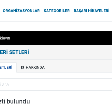
ORGANIZASYONLAR
KATEGORILER
BAŞARI HIKAYELERI
ıklayın
ERI SETLERI
ETLERI
HAKKINDA
eti bulundu