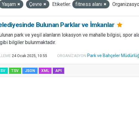
Yaşam
Çevre
Etiketler:
fitness alanı
Organizasyo
elediyesinde Bulunan Parklar ve İmkanlar
ulunan park ve yeşil alanların lokasyon ve mahalle bilgisi, spor ala
gibi bilgiler bulunmaktadır.
Park ve Bahçeler Müdürlü
LLEME
24 Ocak 2025, 10:55
ORGANIZASYON
CSV
TSV
JSON
XML
API