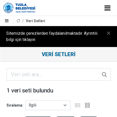
Veri Setleri
Sitemizde çerezlerden faydalanılmaktadır. Ayrıntılı
bilgi için tıklayın
Filtreleme
VERI SETLERI
Sonuçları
ORGANIZASYONLAR
KATEGORILER
1 veri seti bulundu
ETIKETLER
Sıralama
FORMATLAR