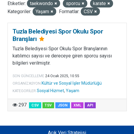
Etiketler:
taekwondo
sporcu
karate
LISANSLAR
Kategoriler:
Yaşam
Formatlar:
CSV
Tuzla Belediyesi Spor Okulu Spor
Branşları
Tuzla Belediyesi Spor Okulu Spor Branşlarının
katılımcı sayısı ve dereceye giren sporcu sayısı
bilgileri verilmiştir.
SON GÜNCELLEME
24 Ocak 2025, 10:55
Kültür ve Sosyal İşler Müdürlüğü
ORGANIZASYON
Sosyal Hizmet
,
Yaşam
KATEGORILER
297
CSV
TSV
JSON
XML
API
Açık Veri Stratejisi