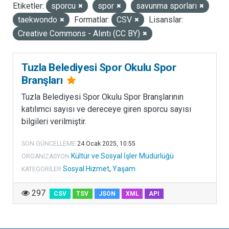
Etiketler:
sporcu
spor
savunma sporları
LISANSLAR
taekwondo
Formatlar:
CSV
Lisanslar:
Creative Commons - Alıntı (CC BY)
Tuzla Belediyesi Spor Okulu Spor
Branşları
Tuzla Belediyesi Spor Okulu Spor Branşlarının
katılımcı sayısı ve dereceye giren sporcu sayısı
bilgileri verilmiştir.
SON GÜNCELLEME
24 Ocak 2025, 10:55
Kültür ve Sosyal İşler Müdürlüğü
ORGANIZASYON
Sosyal Hizmet
,
Yaşam
KATEGORILER
297
CSV
TSV
JSON
XML
API