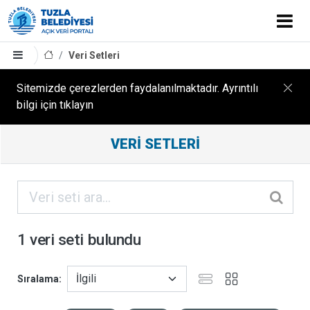
Veri Setleri
Sitemizde çerezlerden faydalanılmaktadır. Ayrıntılı
bilgi için tıklayın
Filtreleme
VERI SETLERI
Sonuçları
ORGANIZASYONLAR
KATEGORILER
1 veri seti bulundu
ETIKETLER
Sıralama
FORMATLAR