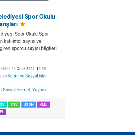
elediyesi Spor Okulu
anşları
ediyesi Spor Okulu Spor
ın katılımcı sayısı ve
iren sporcu sayısı bilgileri
LLEME
24 Ocak 2025, 10:55
Kültür ve Sosyal İşler
YON
Sosyal Hizmet
,
Yaşam
R
SV
TSV
JSON
XML
PI