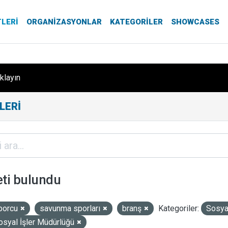
TLERI
ORGANIZASYONLAR
KATEGORILER
SHOWCASES
ıklayın
LERI
eti bulundu
porcu
savunma sporları
branş
Kategoriler:
Sosya
osyal İşler Müdürlüğü