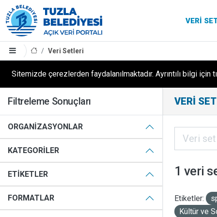
VERI SE
Veri Setleri
Sitemizde çerezlerden faydalanılmaktadır. Ayrıntılı bilgi için t
Filtreleme Sonuçları
VERI SET
ORGANIZASYONLAR
KATEGORILER
1 veri s
ETIKETLER
FORMATLAR
Etiketler:
s
Kültür ve S