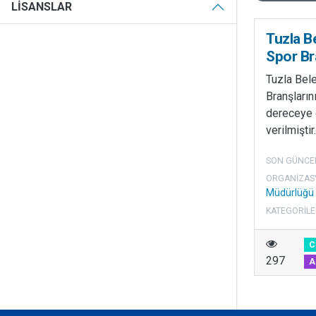
LISANSLAR
Tuzla B
Spor Br
Tuzla Bel
Branşların
dereceye g
verilmiştir.
SON GÜNCE
ORGANIZAS
Müdürlüğü
KATEGORILE
C
297
A