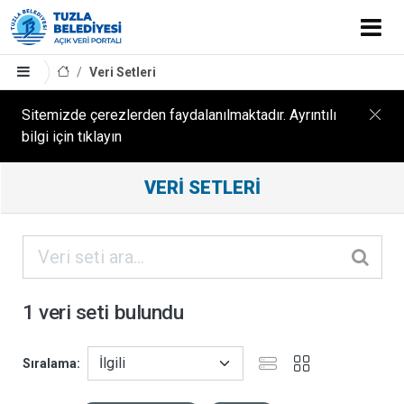
Veri Setleri
Sitemizde çerezlerden faydalanılmaktadır. Ayrıntılı
bilgi için tıklayın
Filtreleme
VERI SETLERI
Sonuçları
ORGANIZASYONLAR
KATEGORILER
1 veri seti bulundu
ETIKETLER
Sıralama
FORMATLAR