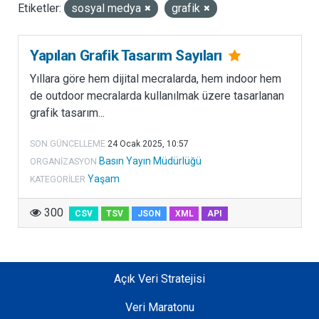
Etiketler:
sosyal medya
grafik
LISANSLAR
Yapılan Grafik Tasarım Sayıları
Yıllara göre hem dijital mecralarda, hem indoor hem
de outdoor mecralarda kullanılmak üzere tasarlanan
grafik tasarım...
SON GÜNCELLEME
24 Ocak 2025, 10:57
Basın Yayın Müdürlüğü
ORGANIZASYON
Yaşam
KATEGORILER
300
CSV
TSV
JSON
XML
API
Açık Veri Stratejisi
Veri Maratonu