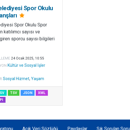
elediyesi Spor Okulu
anşları
ediyesi Spor Okulu Spor
ın katılımcı sayısı ve
iren sporcu sayısı bilgileri
LLEME
24 Ocak 2025, 10:55
Kültür ve Sosyal İşler
YON
Sosyal Hizmet
,
Yaşam
R
SV
TSV
JSON
XML
PI
ratonu
Açık Veri Sözlüğü
Paydaşlar
Sık Sorulan Soru