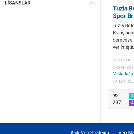
LISANSLAR
Tuzla B
Spor Br
Tuzla Bel
Branşların
dereceye g
verilmiştir.
SON GÜNCE
ORGANIZAS
Müdürlüğü
KATEGORILE
C
297
A
Açık Veri Stratejisi
Veri Ma