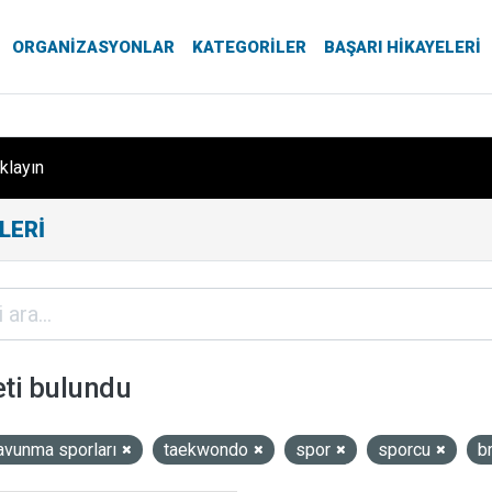
ORGANIZASYONLAR
KATEGORILER
BAŞARI HIKAYELERI
ıklayın
LERI
eti bulundu
avunma sporları
taekwondo
spor
sporcu
b