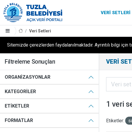
VERI SETLERI
Veri Setleri
Sitemizde çerezlerden faydalanılmaktadır. Ayrıntılı bilgi için t
Filtreleme Sonuçları
VERI SET
ORGANIZASYONLAR
KATEGORILER
1 veri s
ETIKETLER
FORMATLAR
Etiketler:
s