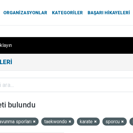
ORGANIZASYONLAR
KATEGORILER
BAŞARI HIKAYELERI
ıklayın
LERI
eti bulundu
avunma sporları
taekwondo
karate
sporcu