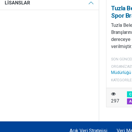
LISANSLAR
Tuzla B
Spor Br
Tuzla Bel
Branşların
dereceye g
verilmiştir.
SON GÜNCE
ORGANIZAS
Müdürlüğü
KATEGORILE
C
297
A
Açık Veri Stratejisi
Veri Ma