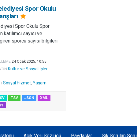
elediyesi Spor Okulu
anşları
ediyesi Spor Okulu Spor
ın katılımcı sayısı ve
iren sporcu sayısı bilgileri
LLEME
24 Ocak 2025, 10:55
Kültür ve Sosyal İşler
YON
Sosyal Hizmet
,
Yaşam
R
SV
TSV
JSON
XML
PI
ratonu
Açık Veri Sözlüğü
Paydaşlar
Sık Sorulan Soru