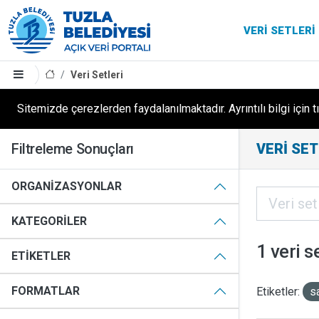
VERI SETLERI
Veri Setleri
Sitemizde çerezlerden faydalanılmaktadır. Ayrıntılı bilgi için t
Filtreleme Sonuçları
VERI SET
ORGANIZASYONLAR
KATEGORILER
1 veri s
ETIKETLER
FORMATLAR
Etiketler:
s