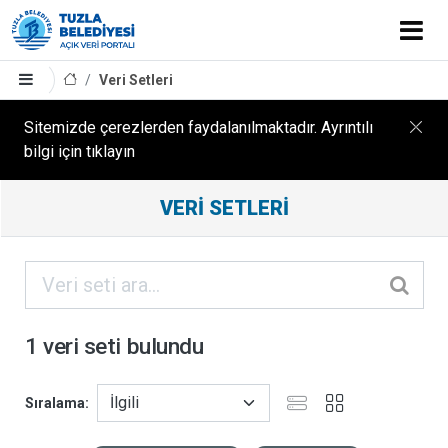
Veri Setleri
Sitemizde çerezlerden faydalanılmaktadır. Ayrıntılı
bilgi için tıklayın
Filtreleme
VERI SETLERI
Sonuçları
ORGANIZASYONLAR
KATEGORILER
1 veri seti bulundu
ETIKETLER
Sıralama
FORMATLAR