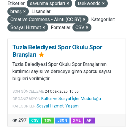
Etiketler:
savunma sporları
taekwondo
LISANSLAR
branş
Lisanslar:
Creative Commons - Alıntı (CC BY)
Kategoriler:
Sosyal Hizmet
Formatlar:
CSV
Tuzla Belediyesi Spor Okulu Spor
Branşları
Tuzla Belediyesi Spor Okulu Spor Branşlarının
katılımcı sayısı ve dereceye giren sporcu sayısı
bilgileri verilmiştir.
SON GÜNCELLEME
24 Ocak 2025, 10:55
Kültür ve Sosyal İşler Müdürlüğü
ORGANIZASYON
Sosyal Hizmet
,
Yaşam
KATEGORILER
297
CSV
TSV
JSON
XML
API