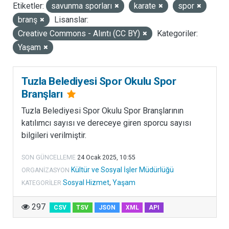
Etiketler:
savunma sporları
karate
spor
LISANSLAR
branş
Lisanslar:
Creative Commons - Alıntı (CC BY)
Kategoriler:
Yaşam
Tuzla Belediyesi Spor Okulu Spor
Branşları
Tuzla Belediyesi Spor Okulu Spor Branşlarının
katılımcı sayısı ve dereceye giren sporcu sayısı
bilgileri verilmiştir.
SON GÜNCELLEME
24 Ocak 2025, 10:55
Kültür ve Sosyal İşler Müdürlüğü
ORGANIZASYON
Sosyal Hizmet
,
Yaşam
KATEGORILER
297
CSV
TSV
JSON
XML
API