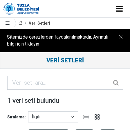
Veri Setleri
Sitemizde çerezlerden faydalanılmaktadır. Ayrıntılı
bilgi için tıklayın
Filtreleme
VERI SETLERI
Sonuçları
ORGANIZASYONLAR
KATEGORILER
1 veri seti bulundu
ETIKETLER
Sıralama
FORMATLAR