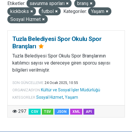
Etiketler:
savunma sporları
branş
LISANSLAR
kickboks
futbol
Kategoriler:
Yaşam
Sosyal Hizmet
Tuzla Belediyesi Spor Okulu Spor
Branşları
Tuzla Belediyesi Spor Okulu Spor Branşlarının
katılımcı sayısı ve dereceye giren sporcu sayısı
bilgileri verilmiştir.
SON GÜNCELLEME
24 Ocak 2025, 10:55
Kültür ve Sosyal İşler Müdürlüğü
ORGANIZASYON
Sosyal Hizmet
,
Yaşam
KATEGORILER
297
CSV
TSV
JSON
XML
API