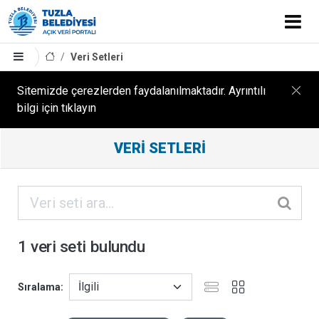
Veri Setleri
Sitemizde çerezlerden faydalanılmaktadır. Ayrıntılı
bilgi için tıklayın
Filtreleme
VERI SETLERI
Sonuçları
ORGANIZASYONLAR
KATEGORILER
1 veri seti bulundu
ETIKETLER
Sıralama
FORMATLAR