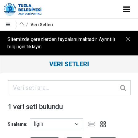
Veri Setleri
Sitemizde çerezlerden faydalanılmaktadır. Ayrıntılı
bilgi için tıklayın
Filtreleme
VERI SETLERI
Sonuçları
ORGANIZASYONLAR
KATEGORILER
1 veri seti bulundu
ETIKETLER
Sıralama
FORMATLAR