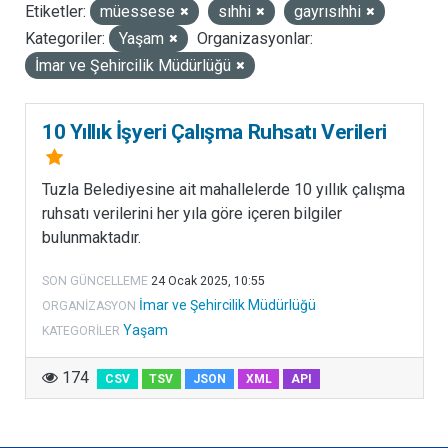
Etiketler:
müessese
sıhhi
gayrısıhhi
LISANSLAR
Kategoriler:
Yaşam
Organizasyonlar:
İmar ve Şehircilik Müdürlüğü
10 Yıllık İşyeri Çalışma Ruhsatı Verileri
Tuzla Belediyesine ait mahallelerde 10 yıllık çalışma
ruhsatı verilerini her yıla göre içeren bilgiler
bulunmaktadır.
SON GÜNCELLEME
24 Ocak 2025, 10:55
İmar ve Şehircilik Müdürlüğü
ORGANIZASYON
Yaşam
KATEGORILER
174
CSV
TSV
JSON
XML
API