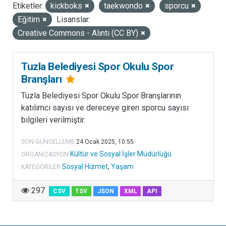
Etiketler:
kickboks
taekwondo
sporcu
LISANSLAR
Eğitim
Lisanslar:
Creative Commons - Alıntı (CC BY)
Tuzla Belediyesi Spor Okulu Spor
Branşları
Tuzla Belediyesi Spor Okulu Spor Branşlarının
katılımcı sayısı ve dereceye giren sporcu sayısı
bilgileri verilmiştir.
SON GÜNCELLEME
24 Ocak 2025, 10:55
Kültür ve Sosyal İşler Müdürlüğü
ORGANIZASYON
Sosyal Hizmet
,
Yaşam
KATEGORILER
297
CSV
TSV
JSON
XML
API