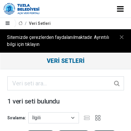
Veri Setleri
Sitemizde çerezlerden faydalanılmaktadır. Ayrıntılı
bilgi için tıklayın
Filtreleme
VERI SETLERI
Sonuçları
ORGANIZASYONLAR
KATEGORILER
1 veri seti bulundu
ETIKETLER
Sıralama
FORMATLAR